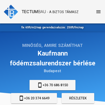
menu
TECTUM
BAU
- A BIZTOS TÁMASZ
fix 65ft/m2/nap gerendazsaluzás: 250ft/fm/nap
MINŐSÉG, AMIRE SZÁMÍTHAT
Kaufmann
födémzsalurendszer bérlése
Budapest
smartphone
+36 70 686 8150
smartphone
+36 20 374 6649
RÉSZLETEK