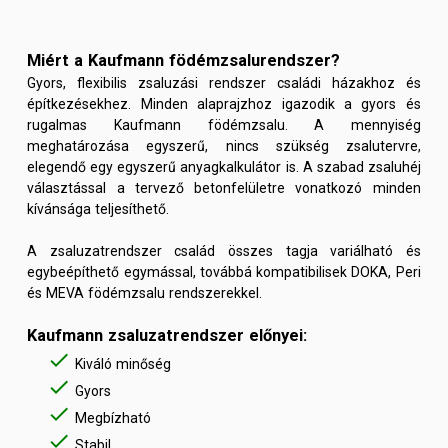
Miért a Kaufmann födémzsalurendszer?
Gyors, flexibilis zsaluzási rendszer családi házakhoz és
építkezésekhez. Minden alaprajzhoz igazodik a gyors és
rugalmas Kaufmann födémzsalu. A mennyiség
meghatározása egyszerű, nincs szükség zsalutervre,
elegendő egy egyszerű anyagkalkulátor is. A szabad zsaluhéj
választással a tervező betonfelületre vonatkozó minden
kívánsága teljesíthető.
A zsaluzatrendszer család összes tagja variálható és
egybeépíthető egymással, továbbá kompatibilisek DOKA, Peri
és MEVA födémzsalu rendszerekkel.
Kaufmann zsaluzatrendszer előnyei:
done
Kiváló minőség
done
Gyors
done
Megbízható
done
Stabil